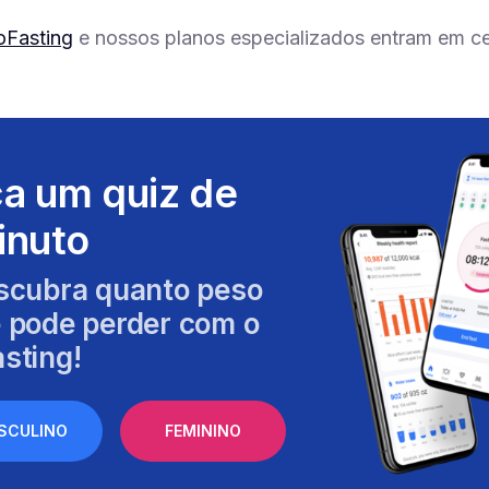
oFasting
e nossos planos especializados entram em c
a um quiz de
inuto
scubra quanto peso
 pode perder com o
sting!
SCULINO
FEMININO