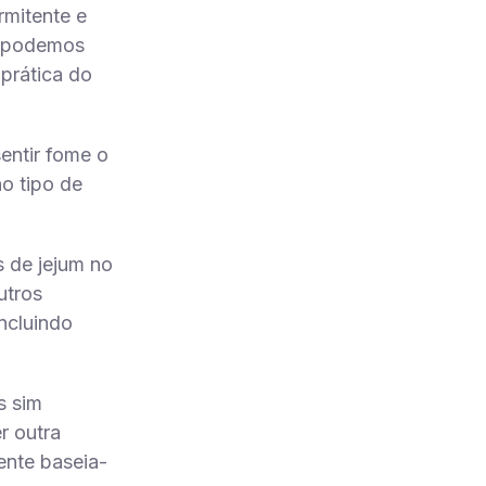
rmitente e
o, podemos
prática do
entir fome o
o tipo de
s de jejum no
utros
incluindo
s sim
r outra
tente baseia-