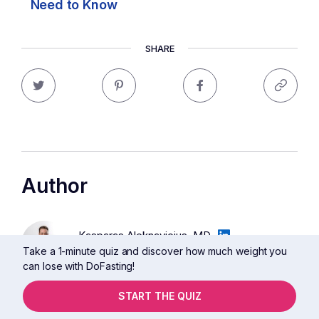
Need to Know
SHARE
Author
Kasparas Aleknavicius, MD
Take a 1-minute quiz and discover how much weight you
Head of Medical Affairs
can lose with DoFasting!
Kasparas Aleknavicius acquired his medical degree
START THE QUIZ
from the Vilnius University in Lithuania and became a