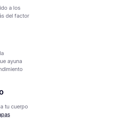
ido a los
s del factor
 la
que ayuna
endimiento
o
a tu cuerpo
apas