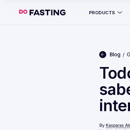
PRODUCTS
Blog
G
/
Todo
sab
inte
By
Kasparas Al