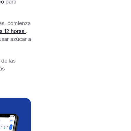
co
para
das, comienza
 a 12 horas
.
usar azúcar a
 de las
ás