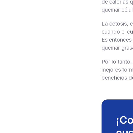
de calorías 
quemar célul
La cetosis, 
cuando el cu
Es entonces 
quemar gras
Por lo tanto,
mejores form
beneficios d
¡Co
cue