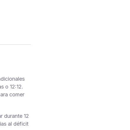
dicionales
s o 12:12.
 para comer
r durante 12
s al déficit