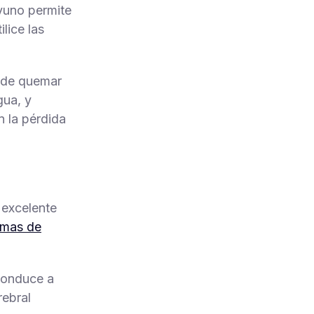
yuno permite
lice las
s de quemar
gua, y
n la pérdida
 excelente
emas de
 conduce a
rebral