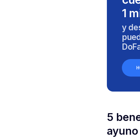
1 m
y de
pued
DoFa
H
5 bene
ayuno 