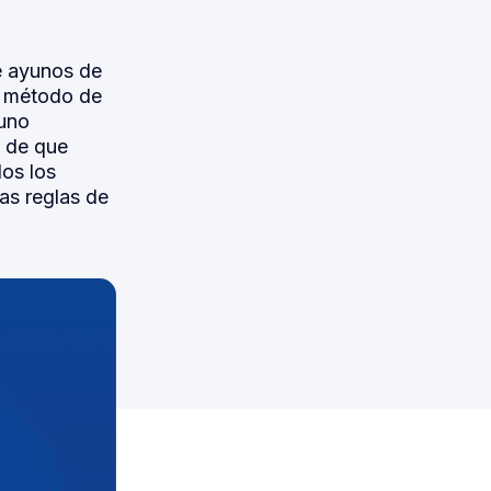
e ayunos de
ar método de
yuno
o de que
os los
as reglas de