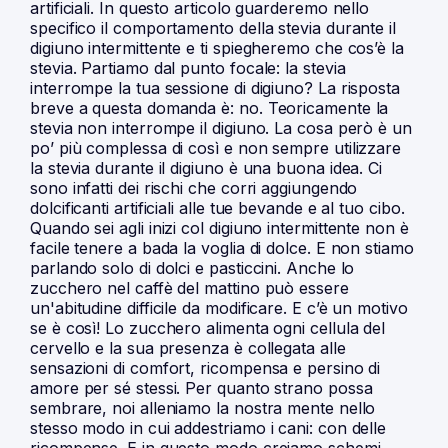
artificiali. In questo articolo guarderemo nello
specifico il comportamento della stevia durante il
digiuno intermittente e ti spiegheremo che cos’è la
stevia. Partiamo dal punto focale: la stevia
interrompe la tua sessione di digiuno? La risposta
breve a questa domanda è: no. Teoricamente la
stevia non interrompe il digiuno. La cosa però è un
po’ più complessa di così e non sempre utilizzare
la stevia durante il digiuno è una buona idea. Ci
sono infatti dei rischi che corri aggiungendo
dolcificanti artificiali alle tue bevande e al tuo cibo.
Quando sei agli inizi col digiuno intermittente non è
facile tenere a bada la voglia di dolce. E non stiamo
parlando solo di dolci e pasticcini. Anche lo
zucchero nel caffè del mattino può essere
un'abitudine difficile da modificare. E c’è un motivo
se è così! Lo zucchero alimenta ogni cellula del
cervello e la sua presenza è collegata alle
sensazioni di comfort, ricompensa e persino di
amore per sé stessi. Per quanto strano possa
sembrare, noi alleniamo la nostra mente nello
stesso modo in cui addestriamo i cani: con delle