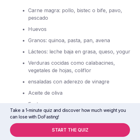
Carne magra: pollo, bistec o bife, pavo,
pescado
Huevos
Granos: quinoa, pasta, pan, avena
Lácteos: leche baja en grasa, queso, yogur
Verduras cocidas como calabacines,
vegetales de hojas, coliflor
ensaladas con aderezo de vinagre
Aceite de oliva
Frutos secos
Take a 1-minute quiz and discover how much weight you
can lose with DoFasting!
Trata de evitar las comidas rápidas, los alimentos
fritos y procesados, las galletas y otros dulces.
START THE QUIZ
Limita tu consumo de carbohidratos, así como tu