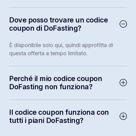
Dove posso trovare un codice
coupon di DoFasting?
È disponibile solo qui, quindi approfitta di
questa offerta a tempo limitato.
Perché il mio codice coupon
DoFasting non funziona?
Se stai sperimentando problemi, ti preghiamo
di contattare l'assistenza clienti a
Il codice coupon funziona con
hello@dofasting.com
tutti i piani DoFasting?
Sì, puoi usarlo su qualsiasi piano al momento