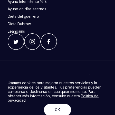
Ayuno Intermitente 16:8
Ayuno en días alternos
Dieta del guerrero
Dieta Dubrow
Leangains
Descargo de responsabilidad: El sitio web, la aplicación, los
servicios y los productos están destinados a fomentar la salud en
Usamos cookies para mejorar nuestros servicios y la
general. Nuestros productos y servicios no están pensados para
experiencia de los visitantes. Tus preferencias pueden
diagnosticar, tratar, curar o prevenir ninguna enfermedad. En
ningún caso deben sustituir el asesoramiento médico o
cambiarse o declinarse en cualquier momento. Para
intervención médica. Consulta a un proveedor de atención
obtener más información, consulte nuestra
Política de
médica calificado para tomar decisiones médicas.
privacidad
© 2026 DoFasting. Todos los derechos reservados.
OK